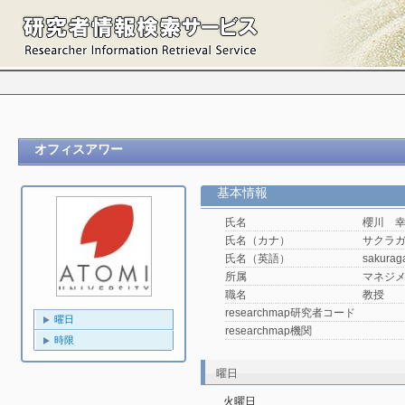
オフィスアワー
基本情報
氏名
櫻川 
氏名（カナ）
サクラガ
氏名（英語）
sakurag
所属
マネジ
職名
教授
researchmap研究者コード
曜日
researchmap機関
時限
曜日
火曜日