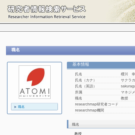
職名
基本情報
氏名
櫻川 
氏名（カナ）
サクラガ
氏名（英語）
sakurag
所属
マネジ
職名
教授
researchmap研究者コード
職名
researchmap機関
職名
教授