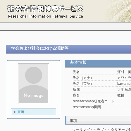
学会および社会における活動等
基本情報
氏名
河村 
氏名（カナ）
カワム
氏名（英語）
kawamu
所属
大学 観光
職名
教授
researchmap研究者コード
researchmap機関
事項
事項
ツーリング・クラブ・イタリアーノ創設125周年