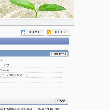
英和
ラ エワ
ra ewa
ｺﾐｭﾆﾃｨ学部 観光デザ
記念学術会議「L’Italia del Touring, 