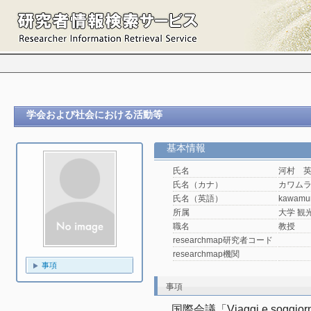
学会および社会における活動等
基本情報
氏名
河村 
氏名（カナ）
カワム
氏名（英語）
kawamu
所属
大学 観光
職名
教授
researchmap研究者コード
researchmap機関
事項
事項
国際会議「Viaggi e soggiorni in