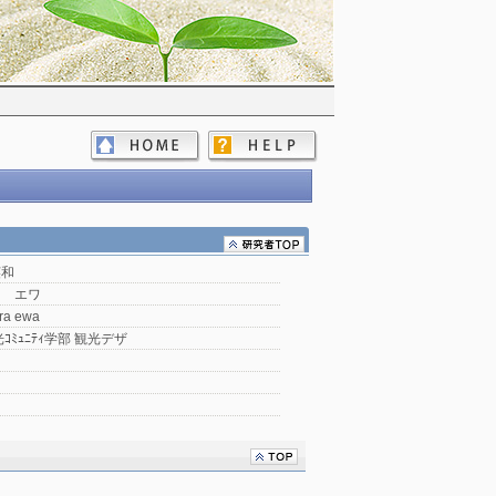
英和
ラ エワ
ra ewa
ｺﾐｭﾆﾃｨ学部 観光デザ