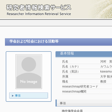
学会および社会における活動等
基本情報
氏名
河村 
氏名（カナ）
カワム
氏名（英語）
kawamu
所属
大学 観光
職名
教授
researchmap研究者コード
researchmap機関
事項
事項
地中海学会会員