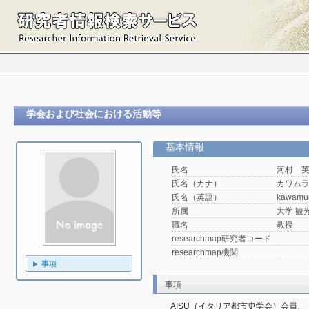
学会および社会における活動等
基本情報
氏名
河村 
氏名（カナ）
カワム
氏名（英語）
kawamu
所属
大学 観光
職名
教授
researchmap研究者コード
researchmap機関
事項
事項
AISU（イタリア都市史学会）会員、『Sto