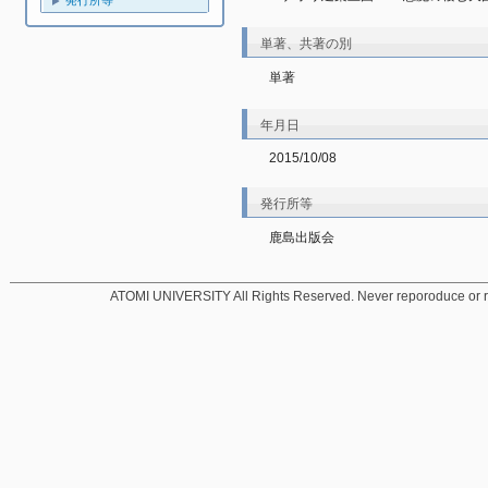
発行所等
単著、共著の別
単著
年月日
2015/10/08
発行所等
鹿島出版会