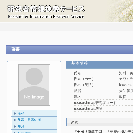
著書
基本情報
氏名
河村 
氏名（カナ）
カワム
氏名（英語）
kawamu
所属
大学 観光
職名
教授
researchmap研究者コード
researchmap機関
名称
単著、共著の別
名称
年月日
『ナポリ建築王国 －「悪魔の棲む天