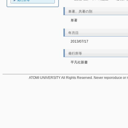
発行所等
単著、共著の別
単著
年月日
2013/07/17
発行所等
平凡社新書