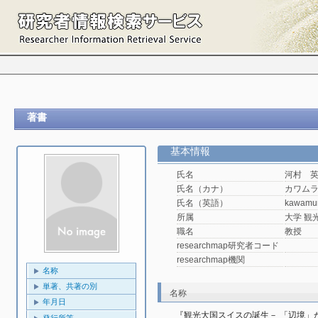
著書
基本情報
氏名
河村 
氏名（カナ）
カワム
氏名（英語）
kawamu
所属
大学 観光
職名
教授
researchmap研究者コード
researchmap機関
名称
単著、共著の別
名称
年月日
『観光大国スイスの誕生－ 「辺境」