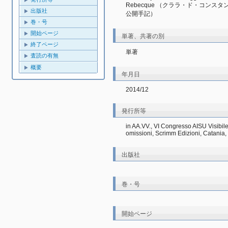
Rebecque （クララ・ド・コンス
出版社
公開手記）
巻・号
開始ページ
単著、共著の別
終了ページ
単著
査読の有無
概要
年月日
2014/12
発行所等
in AA.VV., VI Congresso AISU VisibileIn
omissioni, Scrimm Edizioni, Catania,
出版社
巻・号
開始ページ