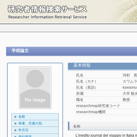
学術論文
基本情報
氏名
河村 
氏名（カナ）
カワム
氏名（英語）
kawamu
所属
大学 観光
職名
教授
researchmap研究者コード
researchmap機関
名称
単著、共著の別
名称
年月日
L’inedito journal del viaggio in Itali
発行所等