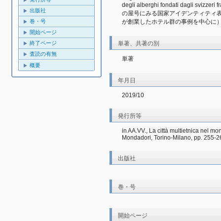
degli alberghi fondati dagli svi
出版社
の屋号にみる国家アイデンティティ表
が創業したホテル群の事例を中心に
巻・号
開始ページ
単著、共著の別
終了ページ
査読の有無
単著
概要
年月日
2019/10
発行所等
in AA.VV., La città multietnica nel mo
Mondadori, Torino-Milano, pp. 255-2
出版社
巻・号
開始ページ