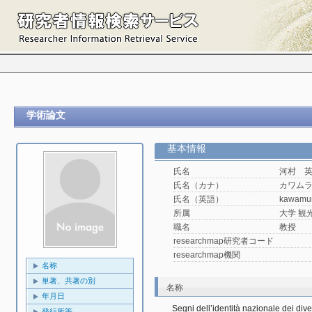
学術論文
基本情報
氏名
河村 
氏名（カナ）
カワム
氏名（英語）
kawamu
所属
大学 観光
職名
教授
researchmap研究者コード
researchmap機関
名称
単著、共著の別
名称
年月日
Segni dell’identità nazionale dei diversi
発行所等