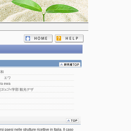
英和
ラ エワ
ra ewa
ｺﾐｭﾆﾃｨ学部 観光デザ
 paesi nelle strutture ricettive in Italia. Il caso 