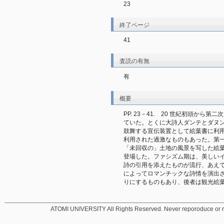
23
終了ページ
41
査読の有無
有
概要
PP. 23－41.　20 世紀初頭か
ていた。とくに大詩人ダンテとダヌ
鼓舞する宣伝装置として絵葉書に利
利用された過激なものもあった。第
「未回収の」土地の風景を写した絵
登場した。ファシズム期は、美しい
詩の引用を添えたものが流行、あえ
によってロマンチックな詩情を演出
りにするものもあり、後者は観光絵