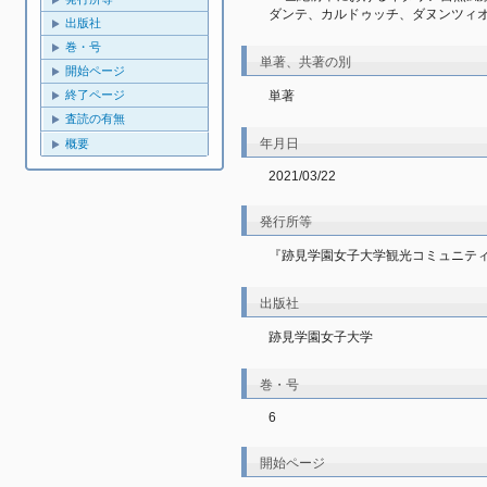
ダンテ、カルドゥッチ、ダヌンツィ
出版社
巻・号
単著、共著の別
開始ページ
単著
終了ページ
査読の有無
年月日
概要
2021/03/22
発行所等
『跡見学園女子大学観光コミュニティ学部
出版社
跡見学園女子大学
巻・号
6
開始ページ