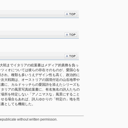
ら第二次大戦までイタリアの絵葉書はメディア的責務を負っ
ンツィオについては彼らの存在そのものが、愛国心を
用され、種類も多いうえデザイン性も高く、政治的に
一次大戦期は、オーストリアの国境付近の山岳地帯や
葉書に、カルドゥッチらの愛国詩を添えたシリーズも
イタリアの風景写真絵葉書に、有名無名の詩人たちの
て場所を特定しない「アノニマスな」風景にすること
させる場合もあれば、詩人ゆかりの「特定の」地を売
葉書としても機能した。