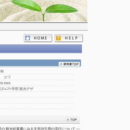
英和
ラ エワ
ra ewa
ｺﾐｭﾆﾃｨ学部 観光デザ
景の 観光絵葉書にみる文学詩引用の流行について ―