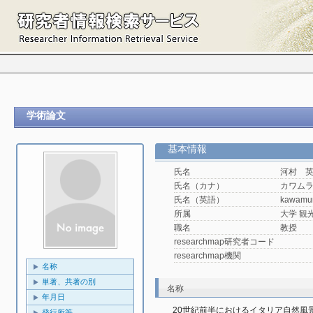
学術論文
基本情報
氏名
河村 
氏名（カナ）
カワム
氏名（英語）
kawamu
所属
大学 観光
職名
教授
researchmap研究者コード
researchmap機関
名称
単著、共著の別
名称
年月日
20世紀前半におけるイタリア自然風
発行所等