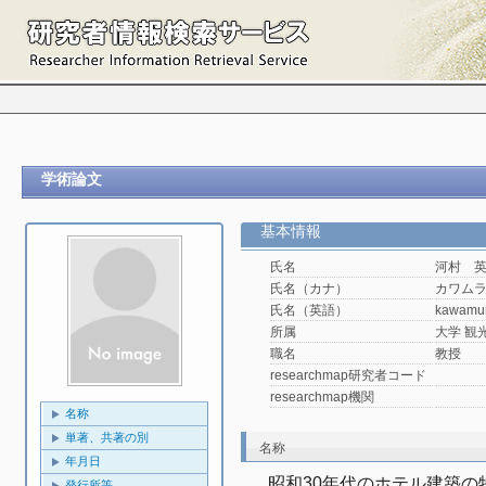
学術論文
基本情報
氏名
河村 
氏名（カナ）
カワム
氏名（英語）
kawamu
所属
大学 観光
職名
教授
researchmap研究者コード
researchmap機関
名称
単著、共著の別
名称
年月日
昭和30年代のホテル建築の
発行所等