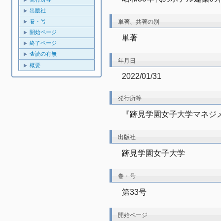
出版社
単著、共著の別
巻・号
開始ページ
単著
終了ページ
査読の有無
年月日
概要
2022/01/31
発行所等
『跡見学園女子大学マネジメント
出版社
跡見学園女子大学
巻・号
第33号
開始ページ