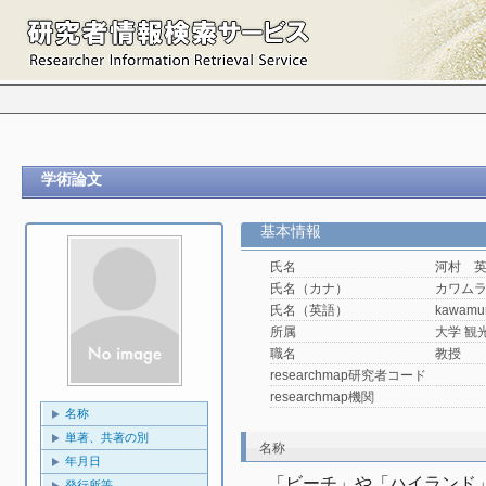
学術論文
基本情報
氏名
河村 
氏名（カナ）
カワム
氏名（英語）
kawamu
所属
大学 観光
職名
教授
researchmap研究者コード
researchmap機関
名称
単著、共著の別
名称
年月日
「ビーチ」や「ハイランド」
発行所等