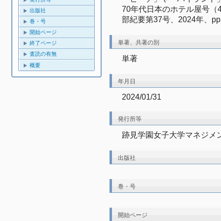
70年代日本のホテル屋号（
出版社
部紀要第37号、2024年、pp. 
巻・号
開始ページ
単著、共著の別
終了ページ
査読の有無
単著
概要
年月日
2024/01/31
発行所等
跡見学園女子大学マネジメ
出版社
巻・号
開始ページ