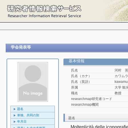
学会発表等
基本情報
氏名
河村 
氏名（カナ）
カワム
氏名（英語）
kawamu
所属
大学 観光
職名
教授
researchmap研究者コード
researchmap機関
題名
単独、共同の別
題名
年月日
Molteplicità delle iconografi