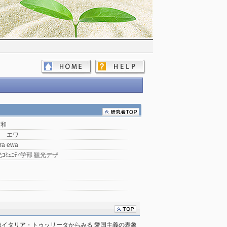
英和
ラ エワ
ra ewa
ｺﾐｭﾆﾃｨ学部 観光デザ
イタリア・トゥッリータからみる 愛国主義の表象