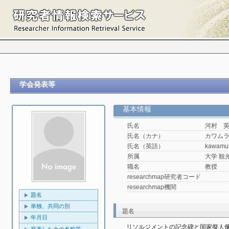
学会発表等
基本情報
氏名
河村 
氏名（カナ）
カワム
氏名（英語）
kawamu
所属
大学 観光
職名
教授
researchmap研究者コード
researchmap機関
題名
単独、共同の別
題名
年月日
リソルジメントの記念碑と国家擬人像