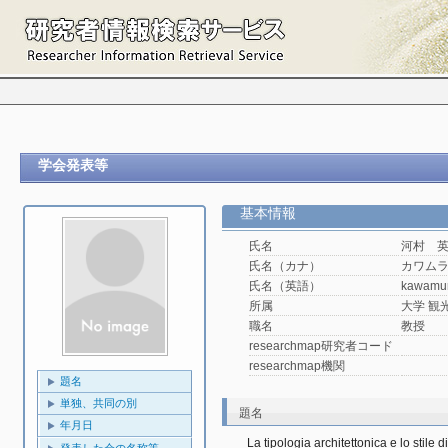
学会発表等
基本情報
氏名
河村 
氏名（カナ）
カワム
氏名（英語）
kawamu
所属
大学 観光
職名
教授
researchmap研究者コード
researchmap機関
題名
単独、共同の別
題名
年月日
La tipologia architettonica e lo stile d