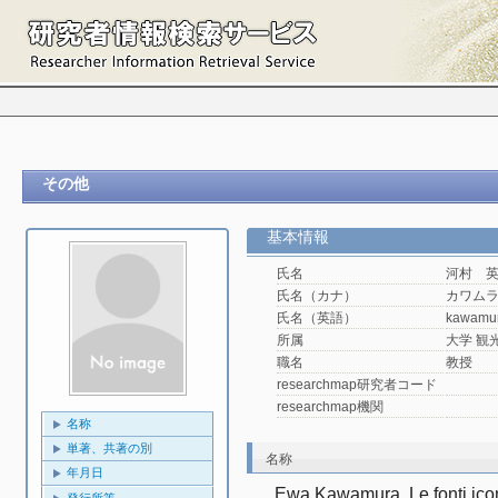
その他
基本情報
氏名
河村 
氏名（カナ）
カワム
氏名（英語）
kawamu
所属
大学 観光
職名
教授
researchmap研究者コード
researchmap機関
名称
単著、共著の別
名称
年月日
Ewa Kawamura, Le fonti icono