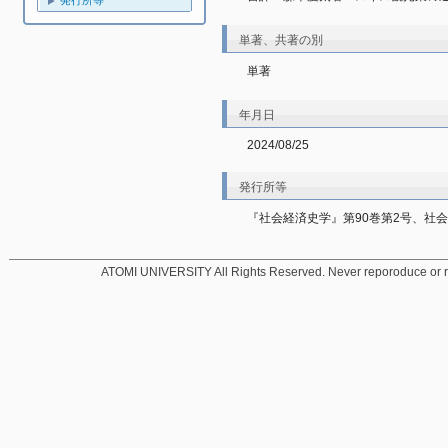
発行所等
単著、共著の別
単著
年月日
2024/08/25
発行所等
『社会経済史学』第90巻第2号、社会経済