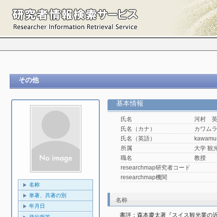
その他
基本情報
氏名
河村 
氏名（カナ）
カワム
氏名（英語）
kawamu
所属
大学 観光
職名
教授
researchmap研究者コード
researchmap機関
名称
単著、共著の別
名称
年月日
書評：森本慶太著『スイス観光業の