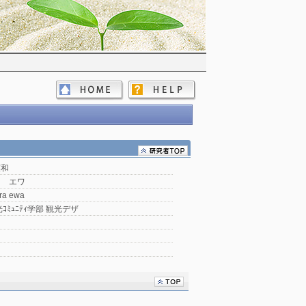
英和
ラ エワ
ra ewa
ｺﾐｭﾆﾃｨ学部 観光デザ