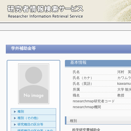
学外補助金等
基本情報
氏名
河村 
氏名（カナ）
カワム
氏名（英語）
kawamu
所属
大学 観光
職名
教授
researchmap研究者コード
researchmap機関
種別
種別（その他）
種別
研究種目の区分等
科学研究費補助金
研究種目の区分等（その