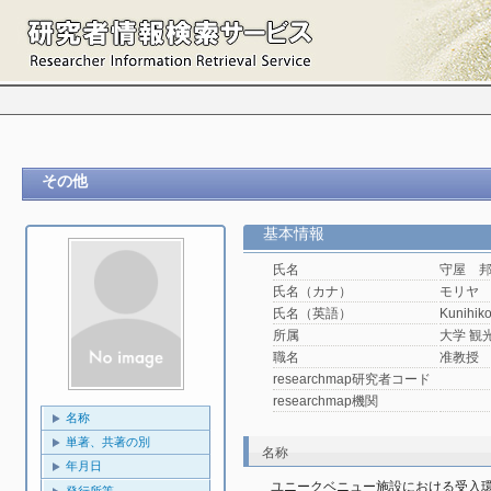
その他
基本情報
氏名
守屋 
氏名（カナ）
モリヤ
氏名（英語）
Kunihiko
所属
大学 観光
職名
准教授
researchmap研究者コード
researchmap機関
名称
単著、共著の別
名称
年月日
ユニークベニュー施設における受入環