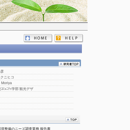
邦彦
 クニヒコ
 Moriya
ｺﾐｭﾆﾃｨ学部 観光デザ
境整備のニーズ調査業務 報告書