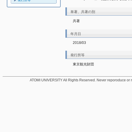
発行所等
単著、共著の別
共著
年月日
2018/03
発行所等
東京観光財団