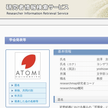
学会発表等
基本情報
氏名
吉澤 
氏名（カナ）
ヨシザワ
氏名（英語）
yoshiza
所属
文学部
職名
教授
researchmap研究者コード
題名
researchmap機関
単独、共同の別
年月日
題名
発表した会の名称等
近世絵画における個人の「可視化」