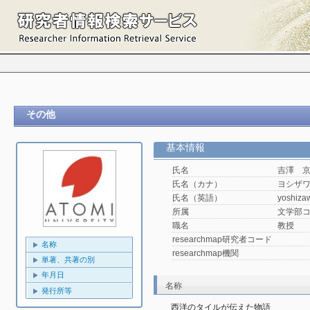
その他
基本情報
氏名
吉澤 
氏名（カナ）
ヨシザワ
氏名（英語）
yoshiza
所属
文学部
職名
教授
researchmap研究者コード
名称
researchmap機関
単著、共著の別
年月日
名称
発行所等
西洋のタイルが伝えた物語