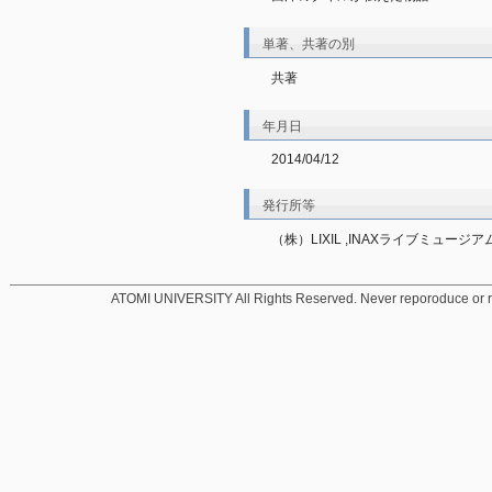
単著、共著の別
共著
年月日
2014/04/12
発行所等
（株）LIXIL ,INAXライブミュージア