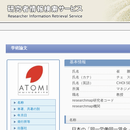
学術論文
基本情報
氏名
崔 勝
氏名（カナ）
チェ 
氏名（英語）
CHOI S
所属
マネジ
職名
教授
researchmap研究者コード
名称
researchmap機関
単著、共著の別
年月日
名称
発行所等
出版社
日本の「同一労働同一賃金