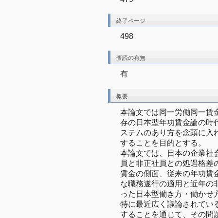
終了ページ
498
査読の有無
有
概要
本論文では同一労働同一賃
存の日本型年功賃金論の時
ステムのあり方を念頭に入
することを目的とする。

本論文では、日本の企業社
員と非正社員との処遇格差
賃金の側面、従来の年功賃
な職務遂行の適用と近年の
った日本型働き方・働かせ
特に最近広く議論されてい
することを通じて、その問