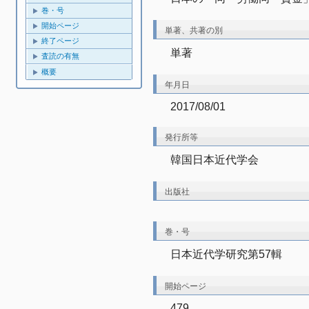
巻・号
開始ページ
単著、共著の別
終了ページ
単著
査読の有無
概要
年月日
2017/08/01
発行所等
韓国日本近代学会
出版社
巻・号
日本近代学研究第57輯
開始ページ
479