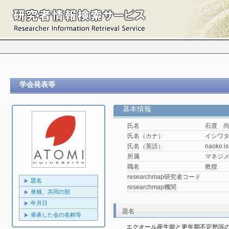
学会発表等
基本情報
氏名
石渡 
氏名（カナ）
イシワ
氏名（英語）
naoko is
所属
マネジ
職名
教授
researchmap研究者コード
題名
researchmap機関
単独、共同の別
年月日
題名
発表した会の名称等
エクオール産生能と更年期不定愁訴