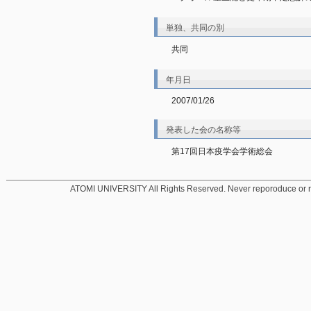
単独、共同の別
共同
年月日
2007/01/26
発表した会の名称等
第17回日本疫学会学術総会