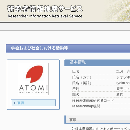
学会および社会における活動等
基本情報
氏名
塩月 
氏名（カナ）
シオツ
氏名（英語）
ryoko sh
所属
観光コ
職名
教授
researchmap研究者コード
事項
researchmap機関
事項
沖縄本島南部におけるスポーツイベ