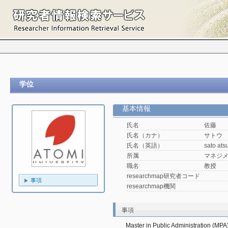
学位
基本情報
氏名
佐藤 
氏名（カナ）
サトウ
氏名（英語）
sato ats
所属
マネジ
職名
教授
researchmap研究者コード
事項
researchmap機関
事項
Master in Public Administration (MPA