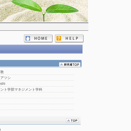
敦
 アツシ
ushi
メント学部マネジメント学科
)