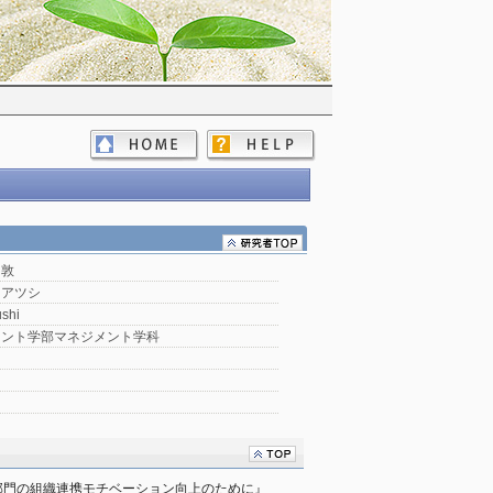
敦
 アツシ
ushi
メント学部マネジメント学科
部門の組織連携モチベーション向上のために』