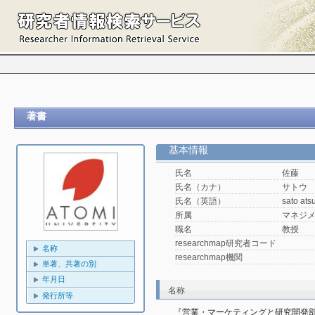
著書
基本情報
氏名
佐藤 
氏名（カナ）
サトウ
氏名（英語）
sato ats
所属
マネジ
職名
教授
researchmap研究者コード
名称
researchmap機関
単著、共著の別
年月日
名称
発行所等
『営業・マーケティングと研究開発