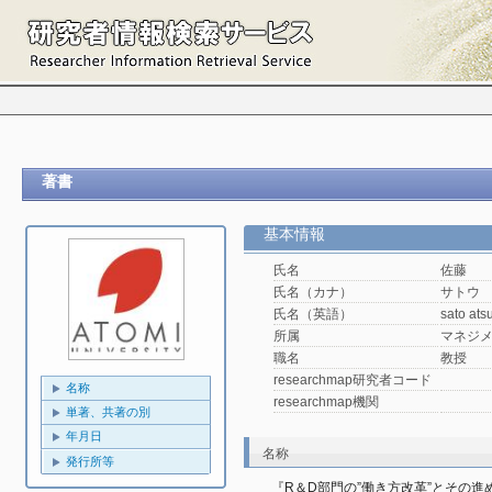
著書
基本情報
氏名
佐藤 
氏名（カナ）
サトウ
氏名（英語）
sato ats
所属
マネジ
職名
教授
researchmap研究者コード
名称
researchmap機関
単著、共著の別
年月日
名称
発行所等
『R＆D部門の”働き方改革”とその進