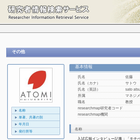
その他
基本情報
氏名
佐藤 
氏名（カナ）
サトウ
氏名（英語）
sato ats
所属
マネジ
職名
教授
researchmap研究者コード
名称
researchmap機関
単著、共著の別
年月日
名称
発行所等
入試広報インタビュー記事：「モチ