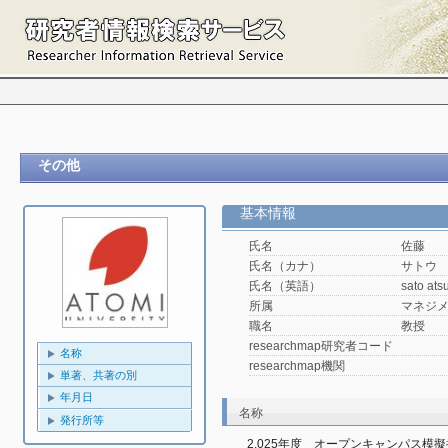
その他
基本情報
氏名
佐藤 
氏名（カナ）
サトウ
氏名（英語）
sato ats
所属
マネジ
職名
教授
researchmap研究者コード
名称
researchmap機関
単著、共著の別
年月日
名称
発行所等
2,025年度　オープンキャンパス