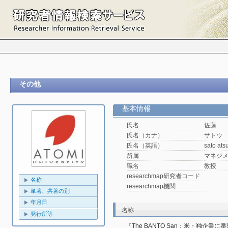
その他
基本情報
氏名
佐藤 
氏名（カナ）
サトウ
氏名（英語）
sato ats
所属
マネジ
職名
教授
researchmap研究者コード
名称
researchmap機関
単著、共著の別
年月日
名称
発行所等
『The BANTO San：米・独企