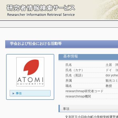
学会および社会における活動等
基本情報
氏名
土居 
氏名（カナ）
ドイ 
氏名（英語）
doi yohe
所属
観光コ
職名
教授
researchmap研究者コード
事項
researchmap機関
事項
文京区立小日向台町小学校学校運営