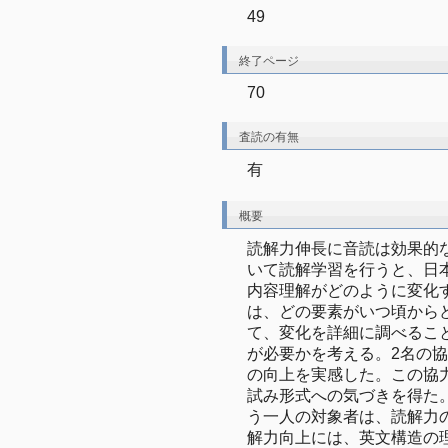
49
終了ページ
70
査読の有無
有
概要
読解力伸長に音読は効果的
いて読解学習を行うと、日
内容理解がどのように変化
は、どの要素がいつ頃から
て、変化を詳細に調べるこ
が必要かを考える。2名の
の向上を実感した。この協
試み形式への気づきを得た
う一人の対象者は、読解力
解力向上には、英文構造の