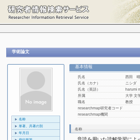
学術論文
基本情報
氏名
西田 
氏名（カナ）
ニシダ
氏名（英語）
harumi n
所属
大学 文
職名
教授
researchmap研究者コード
researchmap機関
名称
単著、共著の別
名称
年月日
音読を用いた読解学習によ
発行所等