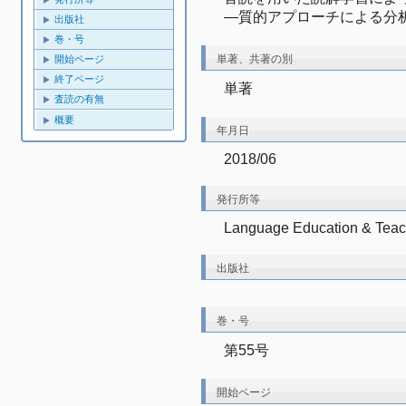
―質的アプローチによる分
出版社
巻・号
単著、共著の別
開始ページ
終了ページ
単著
査読の有無
概要
年月日
2018/06
発行所等
Language Education & Teac
出版社
巻・号
第55号
開始ページ