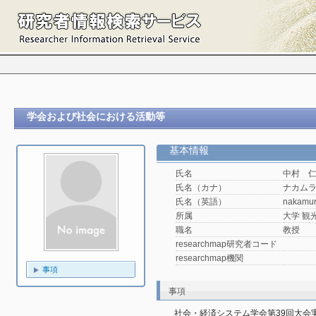
学会および社会における活動等
基本情報
氏名
中村 
氏名（カナ）
ナカム
氏名（英語）
nakamur
所属
大学 観光
職名
教授
researchmap研究者コード
researchmap機関
事項
事項
社会・経済システム学会第39回大会