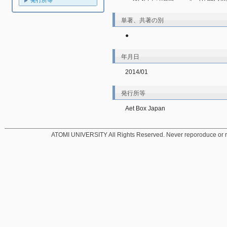
発行所等
単著、共著の別
●
年月日
2014/01
発行所等
Aet Box Japan