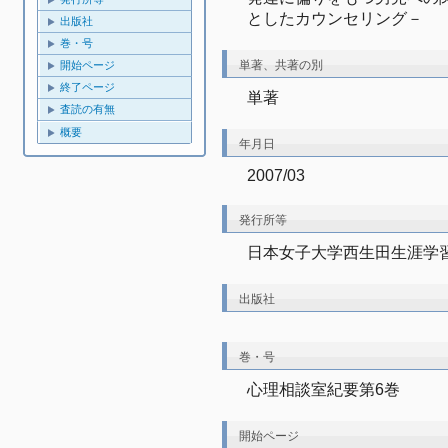
としたカウンセリング－
出版社
巻・号
単著、共著の別
開始ページ
終了ページ
単著
査読の有無
概要
年月日
2007/03
発行所等
日本女子大学西生田生涯学
出版社
巻・号
心理相談室紀要第6巻
開始ページ