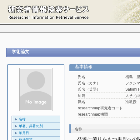
学術論文
基本情報
氏名
福島 
氏名（カナ）
フクシ
氏名（英語）
Satomi 
所属
大学 心
職名
准教授
researchmap研究者コード
researchmap機関
名称
単著、共著の別
名称
年月日
発達に偏りをもつ男児への
発行所等