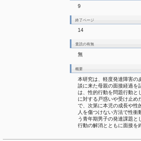
9
終了ページ
14
査読の有無
無
概要
本研究は、軽度発達障害の
談に来た母親の面接経過を
は、性的行動を問題行動と
に対する戸惑いや受け止め
で、次第に本児の成長や性
人を傷つけない方法で性衝
う青年期男子の発達課題と
行動の解消とともに面接を